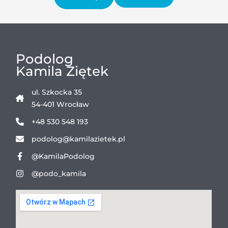
Podolog
Kamila Ziętek
ul. Szkocka 35
54-401 Wrocław
+48 530 548 193
podolog@kamilazietek.pl
@KamilaPodolog
@podo_kamila