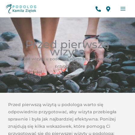
Przejdź
do
treści
Przed pierwszą
wizytą
Przed wizytą u podologa warto się odpowiednio
przygotować
Przed pierwszą wizytą u podologa warto się
odpowiednio przygotować, aby wizyta przebiegła
sprawnie i była jak najbardziej efektywna. Poniżej
znajdują się kilka wskazówek, które pomogą Ci
przygotować się do pierwszej wizyty u podologa: