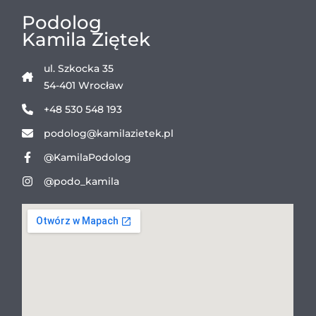
Podolog
Kamila Ziętek
ul. Szkocka 35
54-401 Wrocław
+48 530 548 193
podolog@kamilazietek.pl
@KamilaPodolog
@podo_kamila