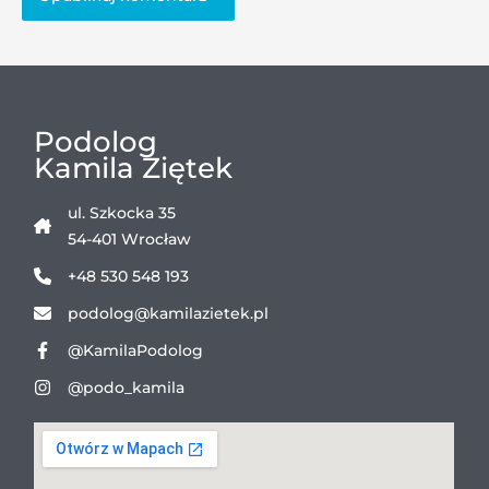
Podolog
Kamila Ziętek
ul. Szkocka 35
54-401 Wrocław
+48 530 548 193
podolog@kamilazietek.pl
@KamilaPodolog
@podo_kamila